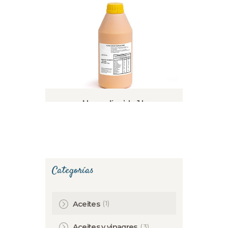
Huevo líquido 1 L
Categorías
(1)
Aceites
(3)
Aceites y vinagres