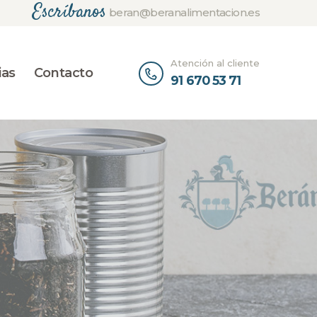
Escríbanos
beran@beranalimentacion.es
Atención al cliente
ias
Contacto
91 670 53 71