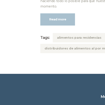
haciendo todo lo posible para que nues
momento.
Read more
Tags:
alimentos para residencias
distribuidores de alimentos al por 
M