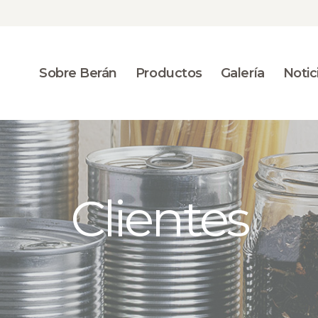
SOBRE BERÁN
PRODUCTOS
Sobre Berán
Productos
Galería
Notic
GALERÍA
NOTICIAS
CONTACTO
Clientes