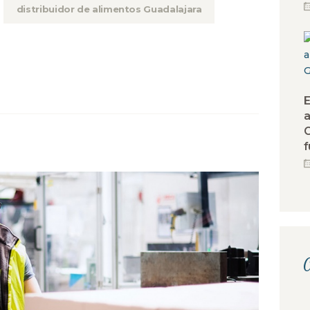
distribuidor de alimentos Guadalajara
E
a
G
f
C