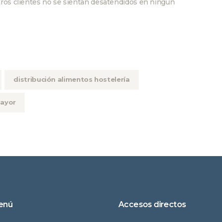
tros clientes no se sientan desatendidos en ningún
distribución alimentos hostelería
mayor
enú
Accesos directos