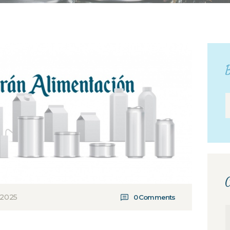
B
C
, 2025
0
Comments