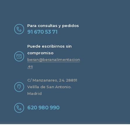
Para consultas y pedidos
91 670 53 71
Puede escribirnos sin
compromiso
beran@beranalimentacion
.es
C/ Manzanares, 24. 28891
Velilla de San Antonio.
Madrid
620 980 990