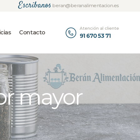
Escríbanos
beran@beranalimentacion.es
Atención al cliente
cias
Contacto
91 670 53 71
por mayor