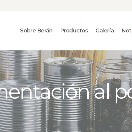
SOBRE BERÁN
PRODUCTOS
GALERÍA
Sobre Berán
Productos
Galería
Noti
NOTICIAS
CONTACTO
mentación al 