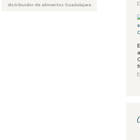
distribuidor de alimentos Guadalajara
E
a
G
f
C