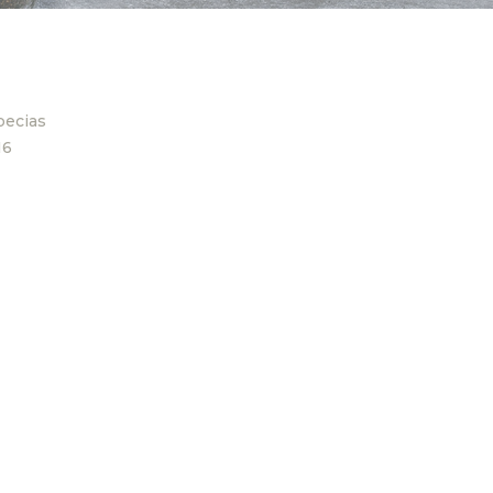
pecias
16