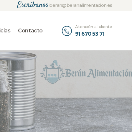
Escríbanos
beran@beranalimentacion.es
Atención al cliente
cias
Contacto
91 670 53 71