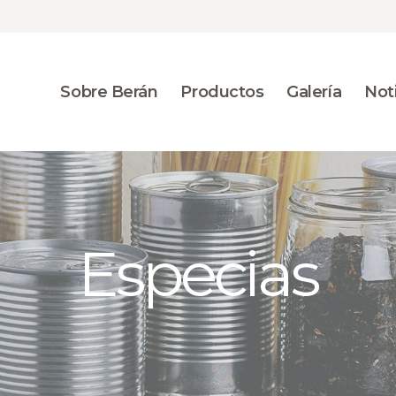
SOBRE BERÁN
PRODUCTOS
GALERÍA
Sobre Berán
Productos
Galería
Noti
NOTICIAS
CONTACTO
Especias